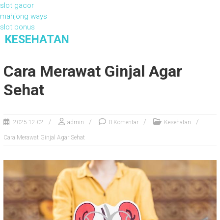
slot gacor
mahjong ways
slot bonus
S
KESEHATAN
k
Kesehatan
i
Cara Merawat Ginjal Agar
p
t
Sehat
o
c
o
2025-12-02
admin
0 Komentar
Kesehatan
n
t
Cara Merawat Ginjal Agar Sehat
e
n
t