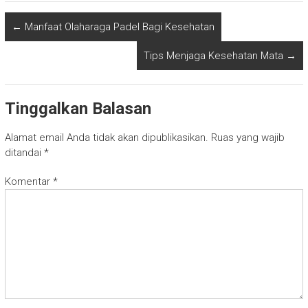
←
Manfaat Olaharaga Padel Bagi Kesehatan
Tips Menjaga Kesehatan Mata
→
Tinggalkan Balasan
Alamat email Anda tidak akan dipublikasikan.
Ruas yang wajib
ditandai
*
Komentar
*