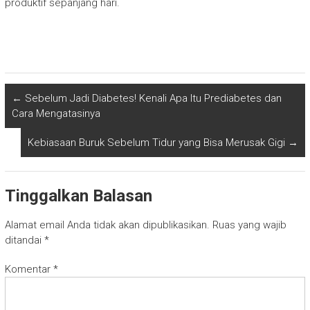
produktif sepanjang hari.
←
Sebelum Jadi Diabetes! Kenali Apa Itu Prediabetes dan
Cara Mengatasinya
Kebiasaan Buruk Sebelum Tidur yang Bisa Merusak Gigi
→
Tinggalkan Balasan
Alamat email Anda tidak akan dipublikasikan.
Ruas yang wajib
ditandai
*
Komentar
*