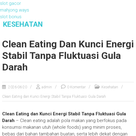
slot gacor
mahjong ways
slot bonus
S
KESEHATAN
k
Kesehatan
i
Clean Eating Dan Kunci Energi
p
t
Stabil Tanpa Fluktuasi Gula
o
c
Darah
o
n
t
2026-06-20
admin
0 Komentar
Kesehatan
e
n
Clean Eating dan Kunci Energi Stabil Tanpa Fluktuasi Gula Darah
t
Clean Eating dan Kunci Energi Stabil Tanpa Fluktuasi Gula
Darah
– Clean eating adalah pola makan yang berfokus pada
konsumsi makanan utuh (whole foods) yang minim proses,
bebas dari bahan tambahan buatan, serta lebih dekat dengan