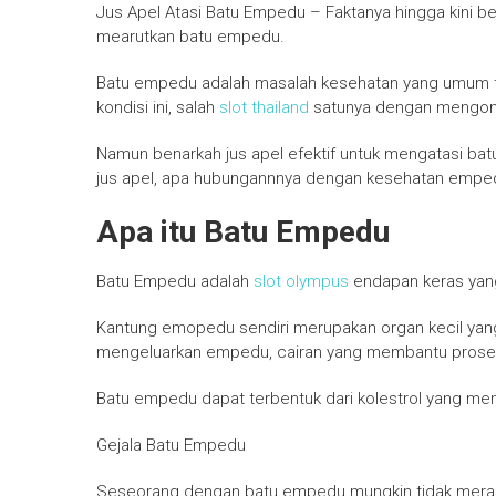
Jus Apel Atasi Batu Empedu – Faktanya hingga kini b
mearutkan batu empedu.
Batu empedu adalah masalah kesehatan yang umum te
kondisi ini, salah
slot thailand
satunya dengan mengons
Namun benarkah jus apel efektif untuk mengatasi b
jus apel, apa hubungannnya dengan kesehatan empedu,
Apa itu Batu Empedu
Batu Empedu adalah
slot olympus
endapan keras yan
Kantung emopedu sendiri merupakan organ kecil yang
mengeluarkan empedu, cairan yang membantu prose
Batu empedu dapat terbentuk dari kolestrol yang men
Gejala Batu Empedu
Seseorang dengan batu empedu mungkin tidak merasak