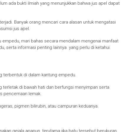
elum ada bukti ilmiah yang menunjukkan bahwa jus apel dapat
rjadi. Banyak orang mencari cara alasan untuk mengatasi
umsi jus apel.
atu empedu, mari bahas secara mendalam mengenai manfaat
 serta informasi penting lainnya yang perlu di ketahui.
g terbentuk di dalam kantung empedu.
 terletak di bawah hati dan berfungsi menyimpan serta
s pencernaan lemak.
geras, pigmen bilirubin, atau campuran keduanya.
an gejala apapun, terutama jika batu tersebut berukuran