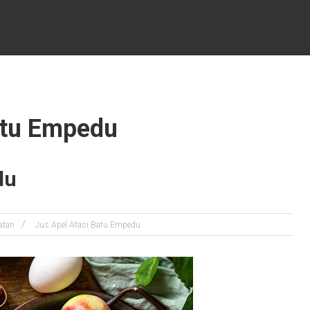
atu Empedu
du
atan
Jus Apel Atasi Batu Empedu