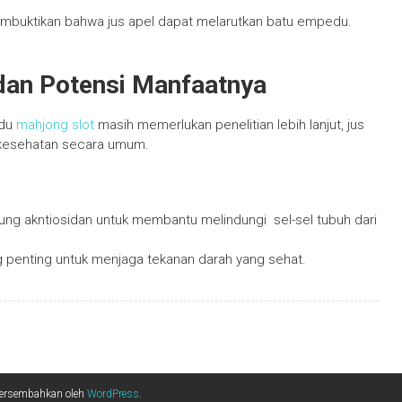
embuktikan bahwa jus apel dapat melarutkan batu empedu.
dan Potensi Manfaatnya
edu
mahjong slot
masih memerlukan penelitian lebih lanjut, jus
k kesehatan secara umum.
ung akntiosidan untuk membantu melindungi sel-sel tubuh dari
ng penting untuk menjaga tekanan darah yang sehat.
persembahkan oleh
WordPress
.