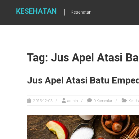
Skip
to
KESEHATAN
Kesehatan
content
Tag: Jus Apel Atasi B
Jus Apel Atasi Batu Empe
2025-12-03
admin
0 Komentar
Keseh