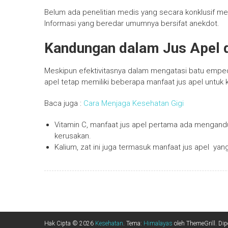
Belum ada penelitian medis yang secara konklusif m
Informasi yang beredar umumnya bersifat anekdot.
Kandungan dalam Jus Apel 
Meskipun efektivitasnya dalam mengatasi batu emp
apel tetap memiliki beberapa manfaat jus apel untu
Baca juga :
Cara Menjaga Kesehatan Gigi
Vitamin C, manfaat jus apel pertama ada mengand
kerusakan.
Kalium, zat ini juga termasuk manfaat jus apel ya
Hak Cipta © 2026
Kesehatan
. Tema:
Himalayas
oleh ThemeGrill. Di