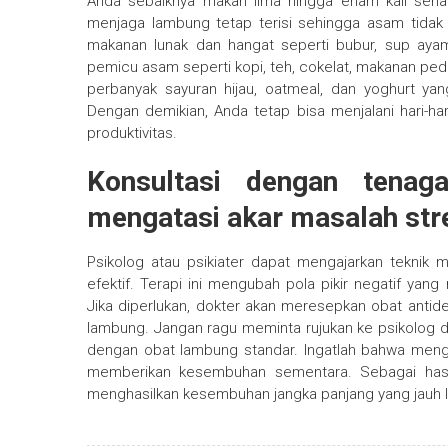
Anda sebaiknya makan lima hingga enam kali sehari 
menjaga lambung tetap terisi sehingga asam tidak
makanan lunak dan hangat seperti bubur, sup aya
pemicu asam seperti kopi, teh, cokelat, makanan ped
perbanyak sayuran hijau, oatmeal, dan yoghurt y
Dengan demikian, Anda tetap bisa menjalani hari-h
produktivitas.
Konsultasi dengan tenag
mengatasi akar masalah str
Psikolog atau psikiater dapat mengajarkan teknik ma
efektif. Terapi ini mengubah pola pikir negatif ya
Jika diperlukan, dokter akan meresepkan obat anti
lambung. Jangan ragu meminta rujukan ke psikolog d
dengan obat lambung standar. Ingatlah bahwa men
memberikan kesembuhan sementara. Sebagai hasil
menghasilkan kesembuhan jangka panjang yang jauh 