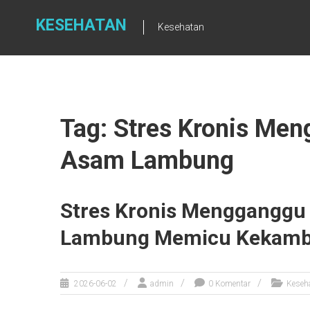
Skip
to
KESEHATAN
Kesehatan
content
Tag: Stres Kronis Me
Asam Lambung
Stres Kronis Menggangg
Lambung Memicu Kekamb
2026-06-02
admin
0 Komentar
Keseh