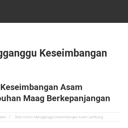
ngganggu Keseimbangan
u Keseimbangan Asam
uhan Maag Berkepanjangan
atan
Stres Kronis Mengganggu Keseimbangan Asam Lambung