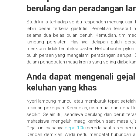
berulang dan peradangan l
Studi klinis terhadap seribu responden menunjukkan ba
lebih besar terkena gastritis. Penelitian terseb
selama dua belas bulan penuh. Kemudian, tim me
lambung persisten. Hasilnya, delapan puluh per
meskipun tidak terinfeksi bakteri Helicobacter pylor
puluh persen yang mengalami peradangan serupa. O
dalam pengobatan maag kronis yang sering diabaikan
Anda dapat mengenali gejal
keluhan yang khas
Nyeri lambung muncul atau memburuk tepat setelah
tekanan pekerjaan. Kemudian, rasa mual dan cepat
sedikit. Selain itu, sendawa berulang dan perut tera
mahasiswa mengeluh maag kambuh saat masa ujia
Gejala ini biasanya
depo 10k
mereda saat stres berkur
Dengan demikian, Anda perlu mencatat hubungan 