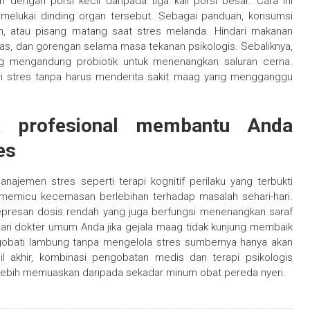
dengan porsi kecil daripada tiga kali porsi besar. Cara ini
 melukai dinding organ tersebut. Sebagai panduan, konsumsi
m, atau pisang matang saat stres melanda. Hindari makanan
as, dan gorengan selama masa tekanan psikologis. Sebaliknya,
ang mengandung probiotik untuk menenangkan saluran cerna.
ari stres tanpa harus menderita sakit maag yang mengganggu
a profesional membantu Anda
es
najemen stres seperti terapi kognitif perilaku yang terbukti
ng memicu kecemasan berlebihan terhadap masalah sehari-hari.
depresan dosis rendah yang juga berfungsi menenangkan saraf
ari dokter umum Anda jika gejala maag tidak kunjung membaik
gobati lambung tanpa mengelola stres sumbernya hanya akan
 akhir, kombinasi pengobatan medis dan terapi psikologis
lebih memuaskan daripada sekadar minum obat pereda nyeri.