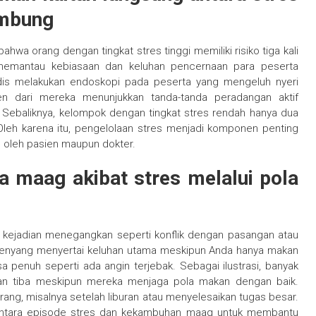
ambung
hwa orang dengan tingkat stres tinggi memiliki risiko tiga kali
ut memantau kebiasaan dan keluhan pencernaan para peserta
dis melakukan endoskopi pada peserta yang mengeluh nyeri
sen dari mereka menunjukkan tanda-tanda peradangan aktif
i. Sebaliknya, kelompok dengan tingkat stres rendah hanya dua
leh karena itu, pengelolaan stres menjadi komponen penting
 oleh pasien maupun dokter.
a maag akibat stres melalui pola
 kejadian menegangkan seperti konflik dengan pasangan atau
 kenyang menyertai keluhan utama meskipun Anda hanya makan
sa penuh seperti ada angin terjebak. Sebagai ilustrasi, banyak
n tiba meskipun mereka menjaga pola makan dengan baik.
ang, misalnya setelah liburan atau menyelesaikan tugas besar.
antara episode stres dan kekambuhan maag untuk membantu