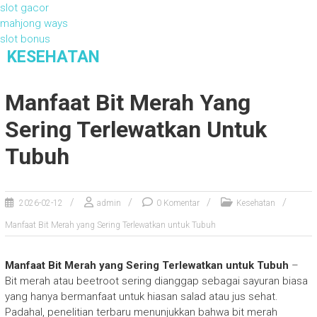
slot gacor
mahjong ways
slot bonus
S
KESEHATAN
k
Kesehatan
i
Manfaat Bit Merah Yang
p
t
Sering Terlewatkan Untuk
o
c
Tubuh
o
n
t
2026-02-12
admin
0 Komentar
Kesehatan
e
n
Manfaat Bit Merah yang Sering Terlewatkan untuk Tubuh
t
Manfaat Bit Merah yang Sering Terlewatkan untuk Tubuh
–
Bit merah atau beetroot sering dianggap sebagai sayuran biasa
yang hanya bermanfaat untuk hiasan salad atau jus sehat.
Padahal, penelitian terbaru menunjukkan bahwa bit merah