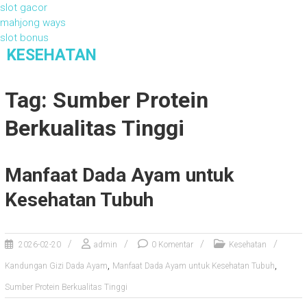
slot gacor
mahjong ways
slot bonus
S
KESEHATAN
k
Kesehatan
i
Tag: Sumber Protein
p
t
Berkualitas Tinggi
o
c
o
Manfaat Dada Ayam untuk
n
t
Kesehatan Tubuh
e
n
t
2026-02-20
admin
0 Komentar
Kesehatan
,
,
Kandungan Gizi Dada Ayam
Manfaat Dada Ayam untuk Kesehatan Tubuh
Sumber Protein Berkualitas Tinggi